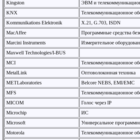
Kingston
ЭВМ и телекоммуникацион
KNX
Телекоммуникационное об
Kommunikations Elektronik
X.21, G.703, ISDN
MacAffee
Программные средства без
Marcini Instruments
Измерительное оборудова
Maxwell Technologies/I-BUS
MCI
Телекоммуникационное об
MetalLink
Оптоволоконная техника
METLaboratories
Belcore NEBS, EMI/EMC
MFS
Телекоммуникационное об
MICOM
Голос через IP
Microchip
ИС
Microsoft
Универсальное программно
Motorola
Телекоммуникационное об