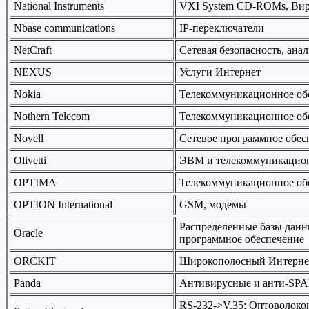
National Instruments
VXI System CD-ROMs, Ви
Nbase communications
IP-переключатели
NetCraft
Сетевая безопасность, ана
NEXUS
Услуги Интернет
Nokia
Телекоммуникационное об
Nothern Telecom
Телекоммуникационное об
Novell
Сетевое программное обес
Olivetti
ЭВМ и телекоммуникацион
OPTIMA
Телекоммуникационное об
OPTION International
GSM, модемы
Распределенные базы данн
Oracle
программное обеспечение
ORCKIT
Широкополосный Интерне
Panda
Антивирусные и анти-SPA
RS-232->V.35; Оптоволоко