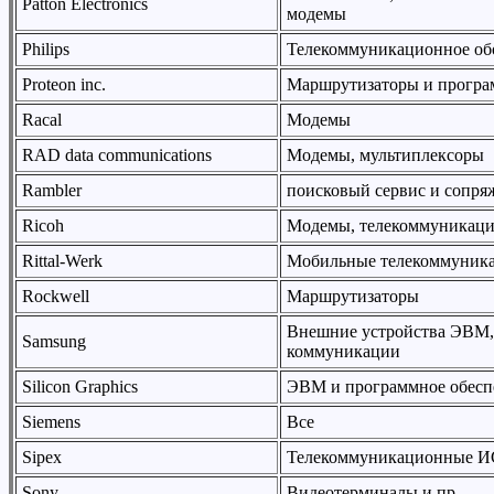
Patton Electronics
модемы
Philips
Телекоммуникационное обо
Proteon inc.
Маршрутизаторы и програ
Racal
Модемы
RAD data communications
Модемы, мультиплексоры
Rambler
поисковый сервис и сопря
Ricoh
Модемы, телекоммуникаци
Rittal-Werk
Мобильные телекоммуник
Rockwell
Маршрутизаторы
Внешние устройства ЭВМ,
Samsung
коммуникации
Silicon Graphics
ЭВМ и программное обесп
Siemens
Все
Sipex
Телекоммуникационные И
Sony
Видеотерминалы и пр.