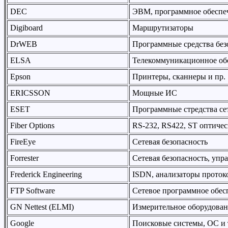
DEC
ЭВМ, программное обеспече
Digiboard
Маршрутизаторы
DrWEB
Программные средства без
ELSA
Телекоммуникационное об
Epson
Принтеры, сканнеры и пр.
ERICSSON
Мощные ИС
ESET
Программные стредства се
Fiber Options
RS-232, RS422, ST оптиче
FireEye
Сетевая безопасность
Forrester
Сетевая безопасность, упр
Frederick Engineering
ISDN, анализаторы проток
FTP Software
Сетевое программное обес
GN Nettest (ELMI)
Измерительное оборудова
Google
Поисковые системы, ОС и т