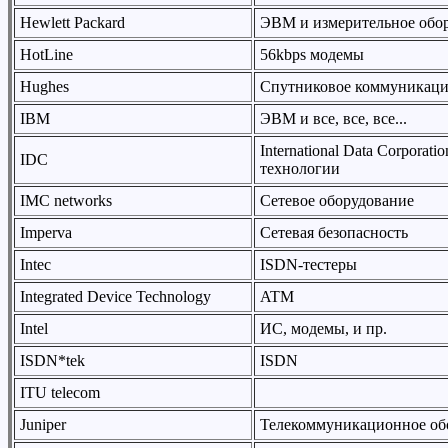
Hewlett Packard
ЭВМ и измерительное обо
HotLine
56kbps модемы
Hughes
Спутниковое коммуникаци
IBM
ЭВМ и все, все, все...
International Data Corpora
IDC
технологии
IMC networks
Сетевое оборудование
Imperva
Сетевая безопасность
Intec
ISDN-тестеры
Integrated Device Technology
ATM
Intel
ИС, модемы, и пр.
ISDN*tek
ISDN
ITU telecom
Juniper
Телекоммуникационное об