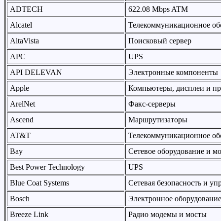
ADTECH
622.08 Mbps ATM
Alcatel
Телекоммуникационное об
AltaVista
Поисковый сервер
APC
UPS
API DELEVAN
Электронные компоненты
Apple
Компьютеры, дисплеи и пр
ArelNet
Факс-серверы
Ascend
Маршрутизаторы
AT&T
Телекоммуникационное об
Bay
Сетевое оборудование и м
Best Power Technology
UPS
Blue Coat Systems
Сетевая безопасность и уп
Bosch
Электронное оборудовани
Breeze Link
Радио модемы и мосты