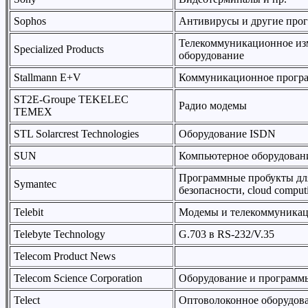
Sophos
Антивирусы и другие про
Телекоммуникационное изм
Specialized Products
оборудование
Stallmann E+V
Коммуникационное програ
ST2E-Groupe TEKELEC
Радио модемы
TEMEX
STL Solarcrest Technologies
Оборудование ISDN
SUN
Компьютерное оборудован
Программные пробукты для
Symantec
безопасности, cloud comput
Telebit
Модемы и телекоммуникац
Telebyte Technology
G.703 в RS-232/V.35
Telecom Product News
Telecom Science Corporation
Оборудование и программ
Telect
Оптоволоконное оборудов