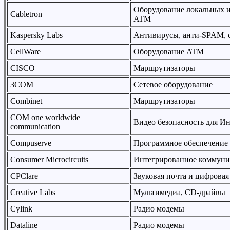
Оборудование локальных и
Cabletron
ATM
Kaspersky Labs
Антивирусы, анти-SPAM, с
CellWare
Оборудование ATM
CISCO
Маршрутизаторы
3COM
Сетевое оборудование
Combinet
Маршрутизаторы
COM one worldwide
Видео безопасность для Ин
communication
Compuserve
Программное обеспечение
Consumer Microcircuits
Интегрированное коммуни
CPClare
Звуковая почта и цифровая
Creative Labs
Мультимедиа, CD-драйвы
Cylink
Радио модемы
Dataline
Радио модемы