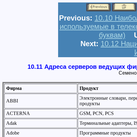
Previous:
10.10 Наибо
используемые в телек
буквам)
U
Next:
10.12 Нац
10.11 Адреса серверов ведущих ф
Семено
Фирма
Продукт
Электронные словари, пер
ABBI
продукты
ACTERNA
GSM, PCN, PCS
Adak
Терминальные адаптеры, 
Adobe
Программные продукты