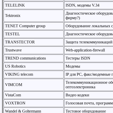
TELELINK
ISDN, модемы V.34
Диагностическое оборудован
Tektronix
фирму?)
TENET Computer group
Оборудование локальных с
TESTEL
Диагностическое оборудов
TRANSTECTOR
Защита телекоммуникаций
Trustwave
Web-application-firewall
TREND communications
Тестеры ISDN
US Robotics
Модемы
VIKING telecom
IP для PC, факс/модемные
Телекоммуникационное об
VIMCOM
оптоэлектроника
VistaCom
Видео кодеки
VOXTRON
Голосовая почта, програм
Wandel & Goltermann
Тестовое оборудование