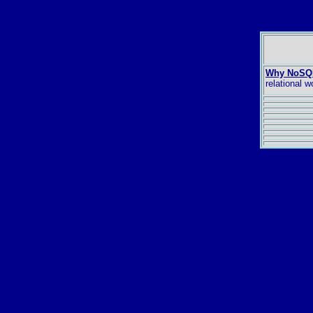
Why NoSQ
relational w