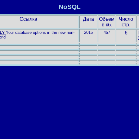
NoSQL
Ссылка
Дата
Объем
Число
в кб.
стр.
L?
Your database options in the new non-
2015
457
6
orld