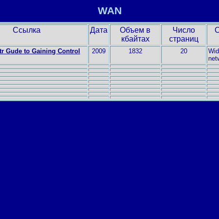
WAN
Ссылка
Дата
Объем в
Число
кбайтах
страниц
tr Gude to Gaining Control
2009
1832
20
Wid
net