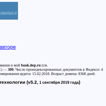
 данных и
авторе
имания и мой
book.itep.ru
(см.
КС) —
300
. Число проиндексированных документов в Яндексе: 4
мирования аудита: 15.02.2018. Возраст домена: 8368 дней.
технологии (v5.2,
)
1 сентября 2019 года