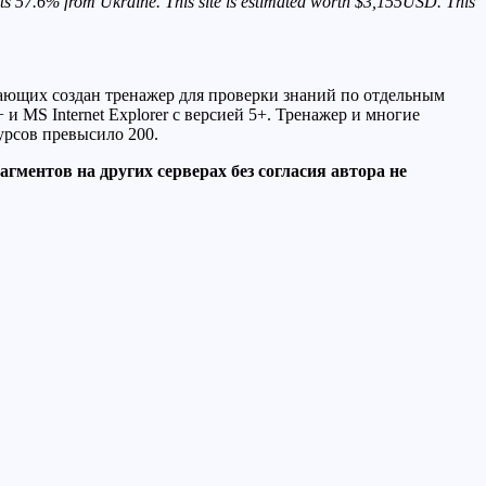
gets 57.6% from Ukraine. This site is estimated worth $3,155USD. This
лающих создан тренажер для проверки знаний по отдельным
 и MS Internet Explorer с версией 5+. Тренажер и многие
курсов превысило 200.
гментов на других серверах без согласия автора не