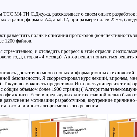
ры ТСС МФТИ С.Джужа, рассказывает о своем опыте разработок в
ых страниц формата A4, arial-12, при размере полей 25мм, (след
ют разместить полные описания протоколов (конспективность з
ее 1200 файлов.
я стремительно, и отследить прогресс в этой отрасли с исполь
около года, вторая - 4 месяца). Автор решил попытаться решить
копилось достаточно много новых информационных технологий. 
 безопасности. Я скорректировал курс лекций, впрочем, мне п
. Такую возможность предоставил Интернет-университет инфор
ик с общим объемом более 1900 страниц ("Алгоритмы телекомму
ософия книги. Если в предыдущих книгах главной целью было 
я в разъяснение мотивации разработчиков, внутренние причинно
ия того или иного алгоритмического решения.