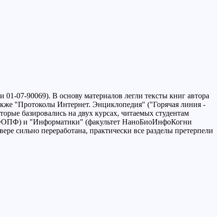
 01-07-90069). В основу материалов легли тексты книг автора
также "Протоколы Интернет. Энциклопедия" ("Горячая линия -
 которые базировались на двух курсах, читаемых студентам
 ФОПФ) и "Информатики" (факультет НаноБиоИнфоКогни
ере сильно переработана, практически все разделы претерпели