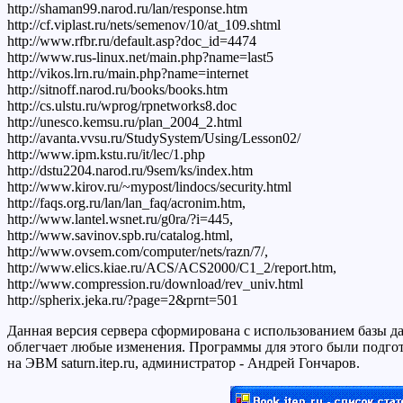
http://shaman99.narod.ru/lan/response.htm
http://cf.viplast.ru/nets/semenov/10/at_109.shtml
http://www.rfbr.ru/default.asp?doc_id=4474
http://www.rus-linux.net/main.php?name=last5
http://vikos.lrn.ru/main.php?name=internet
http://sitnoff.narod.ru/books/books.htm
http://cs.ulstu.ru/wprog/rpnetworks8.doc
http://unesco.kemsu.ru/plan_2004_2.html
http://avanta.vvsu.ru/StudySystem/Using/Lesson02/
http://www.ipm.kstu.ru/it/lec/1.php
http://dstu2204.narod.ru/9sem/ks/index.htm
http://www.kirov.ru/~mypost/lindocs/security.html
http://faqs.org.ru/lan/lan_faq/acronim.htm,
http://www.lantel.wsnet.ru/g0ra/?i=445,
http://www.savinov.spb.ru/catalog.html,
http://www.ovsem.com/computer/nets/razn/7/,
http://www.elics.kiae.ru/ACS/ACS2000/C1_2/report.htm,
http://www.compression.ru/download/rev_univ.html
http://spherix.jeka.ru/?page=2&prnt=501
Данная версия сервера сформирована с использованием базы 
облегчает любые изменения. Программы для этого были подго
на ЭВМ saturn.itep.ru, администратор - Андрей Гончаров.