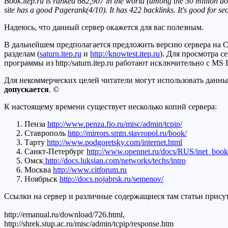
Book.itep.ru is ranked 682,907 in the world (among the 30 million dom
site has a good Pagerank(4/10). It has 422 backlinks. It's good for s
Надеюсь, что данный сервер окажется для вас полезным.
В дальнейшем предполагается предложить версию сервера на C
разделам (
saturn.itep.ru
и
http://knowtest.itep.ru
). Для просмотра с
программы из http:/saturn.itep.ru работают исключительно с MS
Для некоммерческих целей читатели могут использовать данны
допускается
. ©
К настоящему времени существует несколько копий сервера:
Пенза
http://www.penza.fio.ru/misc/admin/tcpip/
Ставрополь
http://mirrors.smtn.stavropol.ru/book/
Тарту
http://www.podgoretsky.com/internet.html
Санкт-Петербург
http://www.opennet.ru/docs/RUS/inet_book
Омск
http://docs.luksian.com/networks/techs/intro
Москва
http://www.citforum.ru
Ноябрьск
http://docs.nojabrsk.ru/semenov/
Ссылки на сервер и различные содержащиеся там статьи прису
http://emanual.ru/download/726.html,
http://shrek.stup.ac.ru/misc/admin/tcpip/response.htm