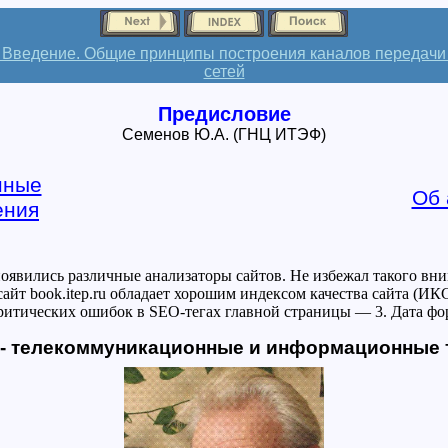
 Введение. Общие принципы построения каналов передачи
сетей
Предисловие
Семенов Ю.А. (ГНЦ ИТЭФ)
нные
Об 
ения
 появились различные анализаторы сайтов. Не избежал такого вн
, что сайт book.itep.ru обладает хорошим индексом качества сайта (И
Критических ошибок в SEO-тегах главной страницы — 3. Дата фор
es - телекоммуникационные и информационные 