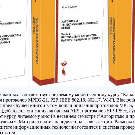
 данных" соответствует читаемому мной осеннему курсу "Канал
ия протоколов MPEG-21, Р2Р, IEEE 802.16, 802.17, Wi-Fi, Bluet
 с предыдущей книгой в том вошли описания протоколов MPLS,
(добавлены описания алгоритма AES, протоколов SIP, IPSec, сущ
ют курсу, читаемому мной в весеннем семестре ("Алгоритмы и пр
удиться. Материал в книгах поделен на главы-лекции. Размеры и
рситете информационных технологий готовится и система провер
 статей.