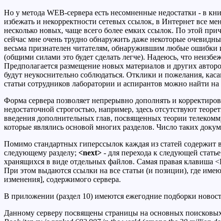
Но у метода WEB-сервера есть несомненные недостатки - в книж
избежать и некорректности сетевых ссылок, в Интернет все мен
несколько новых, чаще всего более емких ссылок. По этой прич
сейчас мне очень трудно обнаружить даже некоторые очевидные о
весьма признателен читателям, обнаружившим любые ошибки и
(общими силами это будет сделать легче). Надеюсь, что неиз
Предполагается размещение новых материалов и других авторов
будут неукоснительно соблюдаться. Отклики и пожелания, касаю
статьи сотрудников лаборатории и аспирантов можно найти на
Форма сервера позволяет непрерывно дополнять и корректирова
недостаточной строгостью, например, здесь отсутствуют теоре
введения дополнительных глав, посвященных теории телекомму
которые являлись основой многих разделов. Число таких док
Помимо стандартных гиперссылок каждая из статей содержит 
следующему разделу;
<next>
- для перехода к следующей статье
хранящихся в виде отдельных файлов. Самая правая клавиша <
При этом выдаются ссылки на все статьи (и позиции), где им
изменения], содержимого сервера.
В приложении (раздел 10) имеются ежегодние подборки новостей
Данному серверу посвящены страницы на основных поисковых сис