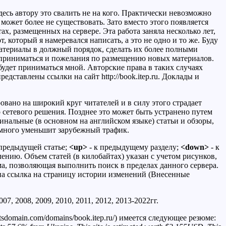
десь автору это свалить не на кого. Практически невозможно
может более не существовать. Зато вместо этого появляется
х, размещенных на сервере. Эта работа заняла несколько лет,
, который я намеревался написать, а это не одно и то же. Буду
атериалы в должный порядок, сделать их более полными
т приниматься и пожелания по размещению новых материалов.
удет приниматься мной. Авторские права в таких случаях
дставлены ссылки на сайт http://book.itep.ru. Доклады и
вано на широкий круг читателей и в силу этого страдает
 сетевого решения. Позднее это может быть устранено путем
нальные (в основном на английском языке) статьи и обзоры,
емного уменьшит зарубежный трафик.
 предыдущей статье;
<up>
- к предыдущему разделу;
<down>
- к
лению. Объем статей (в килобайтах) указан с учетом рисунков,
а, позволяющая выполнить поиск в пределах данного сервера.
ена ссылка на страницу истории изменений (Внесенные
 2008, 2009, 2010, 2011, 2012, 2013-2022гг.
domain.com/domains/book.itep.ru/) имеется следующее резюме: