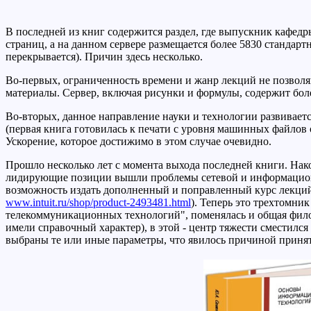
В последней из книг содержится раздел, где выпускник кафед
страниц, а на данном сервере размещается более 5830 стандартн
перекрывается). Причин здесь несколько.
Во-первых, ограниченность времени и жанр лекций не позволя
материалы. Сервер, включая рисунки и формулы, содержит бол
Во-вторых, данное направление науки и технологии развиваетс
(первая книга готовилась к печати с уровня машинных файлов 
Ускорение, которое достижимо в этом случае очевидно.
Прошло несколько лет с момента выхода последней книги. На
лидирующие позиции вышли проблемы сетевой и информационной
возможность издать дополненный и поправленный курс лекций
www.intuit.ru/shop/product-2493481.html
). Теперь это трехтомн
телекоммуникационных технологий", поменялась и общая фил
имели справочный характер), в этой - центр тяжести сместилс
выбраны те или иные параметры, что явилось причиной принят