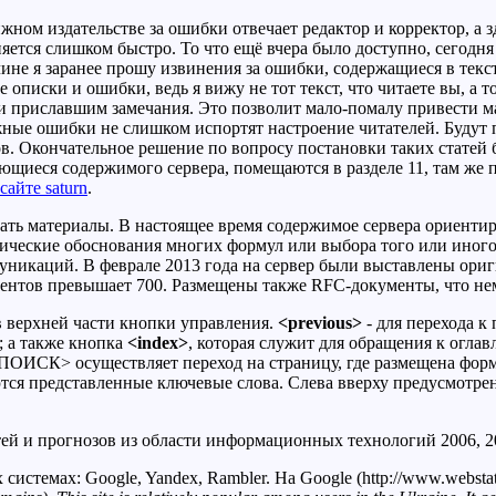
ном издательстве за ошибки отвечает редактор и корректор, а з
яется слишком быстро. То что ещё вчера было доступно, сегодня 
ине я заранее прошу извинения за ошибки, содержащиеся в текста
писки и ошибки, ведь я вижу не тот текст, что читаете вы, а тот
 приславшим замечания. Это позволит мало-помалу привести м
бежные ошибки не слишком испортят настроение читателей. Буду
. Окончательное решение по вопросу постановки таких статей б
щиеся содержимого сервера, помещаются в разделе 11, там же пре
сайте saturn
.
ть материалы. В настоящее время содержимое сервера ориентиро
тические обоснования многих формул или выбора того или иного
никаций. В феврале 2013 года на сервер были выставлены ориги
ументов превышает 700. Размещены также RFC-документы, что н
в верхней части кнопки управления.
<previous>
- для перехода к
; а также кнопка
<index>
, которая служит для обращения к оглав
ПОИСК> осуществляет переход на страницу, где размещена форм
еются представленные ключевые слова. Слева вверху предусмотр
 и прогнозов из области информационных технологий 2006, 2007,
темах: Google, Yandex, Rambler. На Google (http://www.webstats